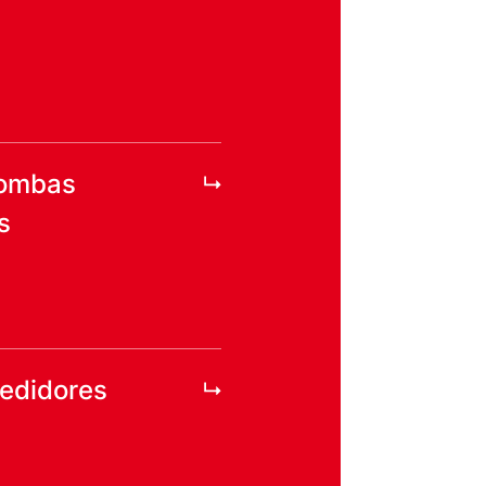
bombas
s
edidores