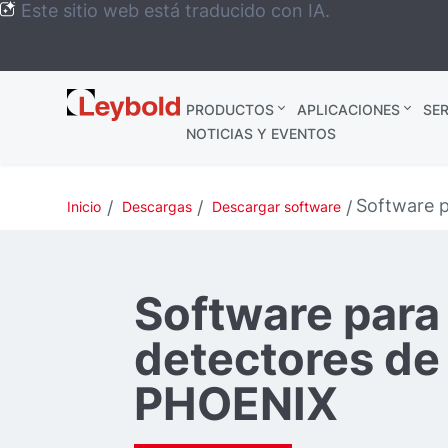
Este sitio web está traducido con IA.
Leybold
PRODUCTOS
APLICACIONES
SER
México
NOTICIAS Y EVENTOS
Software 
Inicio
Descargas
Descargar software
Software para
detectores de
PHOENIX