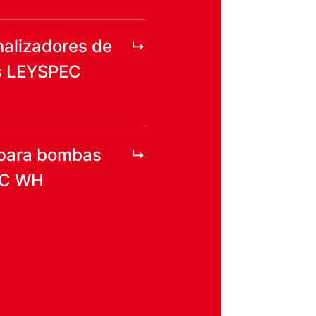
nalizadores de
es LEYSPEC
 para bombas
AC WH