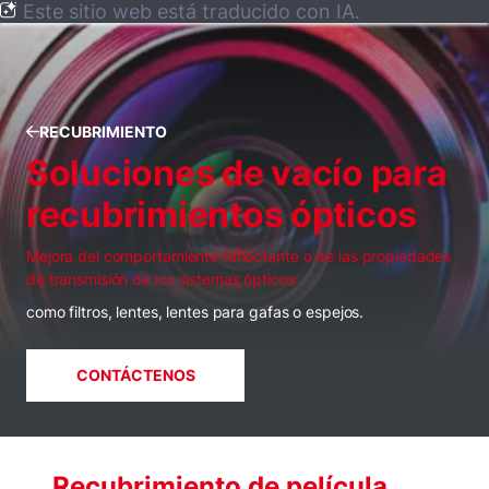
Este sitio web está traducido con IA.
RECUBRIMIENTO
Soluciones de vacío para
recubrimientos ópticos
Mejora del comportamiento reflectante o de las propiedades
de transmisión de los sistemas ópticos
como filtros, lentes, lentes para gafas o espejos.
CONTÁCTENOS
Recubrimiento de película