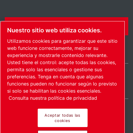
CONTÁCTENME
Nuestro sitio web utiliza cookies.
Utilizamos cookies para garantizar que este sitio
web funcione correctamente, mejorar su
experiencia y mostrarle contenido relevante.
Usted tiene el control: acepte todas las cookies,
permita solo las esenciales o gestione sus
preferencias. Tenga en cuenta que algunas
Mexico / ES
funciones pueden no funcionar según lo previsto
Mapa del sitio
Administrar cookies
© 2026 Derecho de autor.
si solo se habilitan las cookies esenciales.
Consulta nuestra política de privacidad
Aceptar todas las
cookies
Productos pioneros.