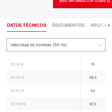
MÁS INFORMACIÓN SOBRE EL
DATOS TÉCNICOS
DOCUMENTOS
APLICAC
Velocidad de bombeo (50 Hz)
SV 16 B
15
SV 40 B
38,5
SV 65 B
54
SV 100 B
87,5