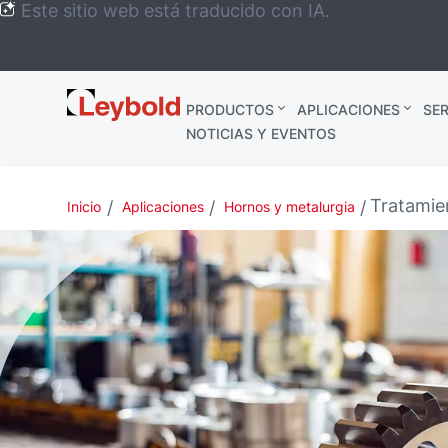
Este sitio web está traducido con IA.
Leybold
PRODUCTOS
APLICACIONES
SER
México
NOTICIAS Y EVENTOS
Tratamie
Inicio
Aplicaciones
Hornos y metalurgia