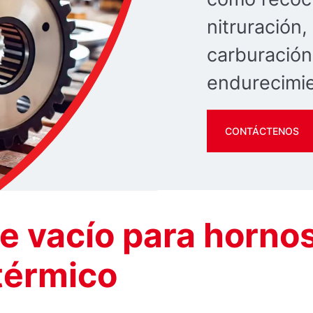
nitruración,
carburación,
endurecimie
CONTÁCTENOS
e vacío para horno
térmico