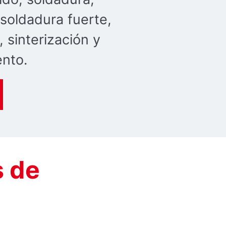
 soldadura fuerte,
 sinterización y
nto.
s de