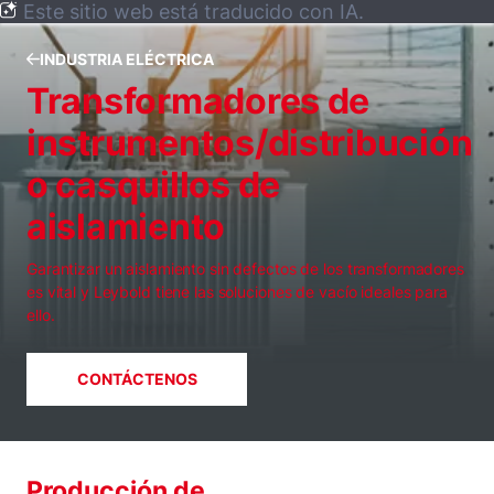
Este sitio web está traducido con IA.
INDUSTRIA ELÉCTRICA
Transformadores de
instrumentos/distribución
o casquillos de
aislamiento
Garantizar un aislamiento sin defectos de los transformadores
es vital y Leybold tiene las soluciones de vacío ideales para
ello.
CONTÁCTENOS
Producción de