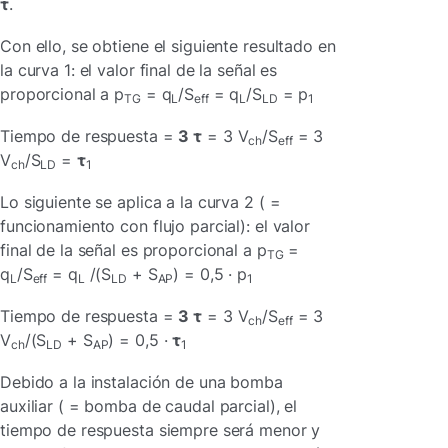
τ
.
Con ello, se obtiene el siguiente resultado en
la curva 1: el valor final de la señal es
proporcional a p
= q
/S
= q
/S
= p
TG
L
eff
L
LD
1
Tiempo de respuesta =
3 τ
= 3 V
/S
= 3
ch
eff
V
/S
=
τ
ch
LD
1
Lo siguiente se aplica a la curva 2 ( =
funcionamiento con flujo parcial): el valor
final de la señal es proporcional a p
=
TG
q
/S
= q
/(S
+ S
) = 0,5 · p
L
eff
L
LD
AP
1
Tiempo de respuesta =
3 τ
= 3 V
/S
= 3
ch
eff
V
/(S
+ S
) = 0,5 ·
τ
ch
LD
AP
1
Debido a la instalación de una bomba
auxiliar ( = bomba de caudal parcial), el
tiempo de respuesta siempre será menor y