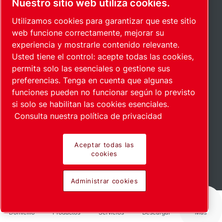
Nuestro sitio web utiliza cookies.
Utilizamos cookies para garantizar que este sitio
Online shop
web funcione correctamente, mejorar su
experiencia y mostrarle contenido relevante.
Calculation tools
Usted tiene el control: acepte todas las cookies,
Sound analyzer
permita solo las esenciales o gestione sus
preferencias. Tenga en cuenta que algunas
Legal & privacy notices
funciones pueden no funcionar según lo previsto
Imprint
si solo se habilitan las cookies esenciales.
Consulta nuestra política de privacidad
Suppliers
Whistleblower Protection
Aceptar todas las
cookies
Accessibility
Administrar cookies
Contáctenos
Domicilio
Productos
Servicios
Descargar
Más