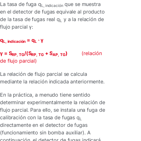
La tasa de fuga q
que se muestra
L, indicación
en el detector de fugas equivale al producto
de la tasa de fugas real q
y a la relación de
L
flujo parcial γ:
q
= q
· γ
L, indicación
L
γ = S
/(S
+ S
)
(relación
RP, TG
RP, TG
AP, TG
de flujo parcial)
La relación de flujo parcial se calcula
mediante la relación indicada anteriormente.
En la práctica, a menudo tiene sentido
determinar experimentalmente la relación de
flujo parcial. Para ello, se instala una fuga de
calibración con la tasa de fugas q
L
directamente en el detector de fugas
(funcionamiento sin bomba auxiliar). A
continuación, el detector de fugas indicará