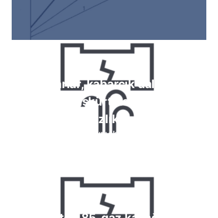
Mastarlar, kabarcık daldırma,
köpük püskürtme testleri ile
sızdırmazlık kontrolü
Devamını okuyun
Krypton 85, gaz kaçağı için