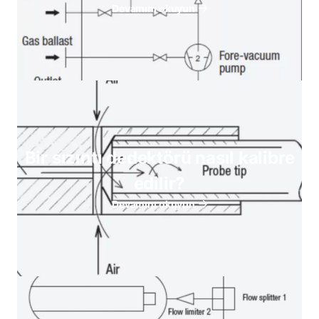
Devamını okuyun
Bir sızıntı dedektörü nasıl kalibre
edilir?
Devamını okuyun