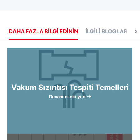
DAHA FAZLA BILGI EDININ
İLGILI BLOGLAR
İ
Vakum Sızıntısı Tespiti Temelleri
Devamını okuyun