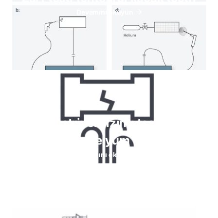
Devamını okuyun
Endüstriyel sızıntı testi için
helyum
Devamını okuyun