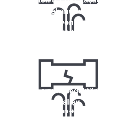
yüksek frekanslı ve kimyasal
reaksiyon testleri
Devamını okuyun
Halojen sızıntı dedektörleri nasıl
çalışır
Devamını okuyun