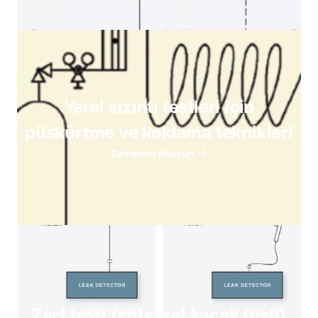
Yerel sızıntı testleri için
püskürtme ve koklama teknikleri
Devamını okuyun
Zarf testi (entegral kaçak testi)