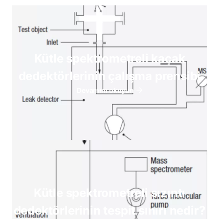
Kütle spektrometreli kaçak
dedektörlerinin çalışma prensibi
Devamını okuyun
Kütle spektrometreli sızıntı
dedektörlerinin tespit sınırı nedir?