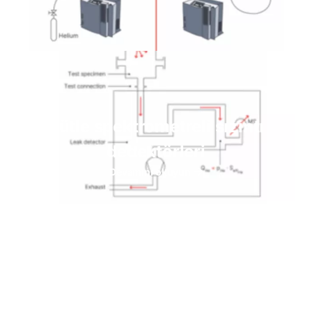
Kütle spektrometreli sızıntı
dedektörleri
Devamını okuyun
Kaçak tespiti için formüller,