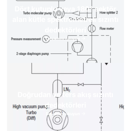
Dört kutuplu veya 180° sektör
alan kütle spektrometreli sızıntı
dedektörleri
Devamını okuyun
Doğrudan ve ters akış sızıntı
dedektörleri
Devamını okuyun