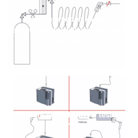
Helyum neden kaçak
dedektörlerinde izleyici gaz olarak
kullanılır?
Devamını okuyun
Entegre ve Endüstriyel testler
Devamını okuyun