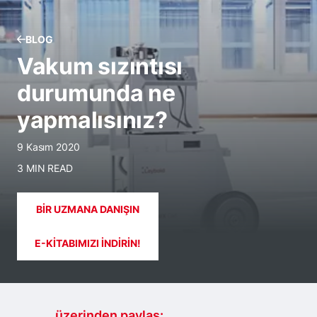
BLOG
Vakum sızıntısı
durumunda ne
yapmalısınız?
9 Kasım 2020
3 MIN READ
BIR UZMANA DANIŞIN
E-KITABIMIZI INDIRIN!
.......... üzerinden paylaş: