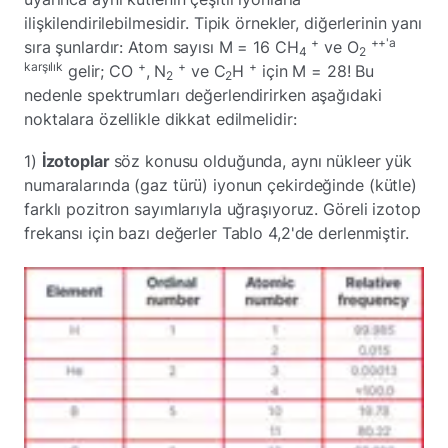
ilişkilendirilebilmesidir. Tipik örnekler, diğerlerinin yanı
+
++'a
sıra şunlardır: Atom sayısı M = 16 CH
ve O
4
2
karşılık
+
+
+
gelir; CO
, N
ve C
H
için M = 28! Bu
2
2
nedenle spektrumları değerlendirirken aşağıdaki
noktalara özellikle dikkat edilmelidir:
1)
İzotoplar
söz konusu olduğunda, aynı nükleer yük
numaralarında (gaz türü) iyonun çekirdeğinde (kütle)
farklı pozitron sayımlarıyla uğraşıyoruz. Göreli izotop
frekansı için bazı değerler Tablo 4,2'de derlenmiştir.