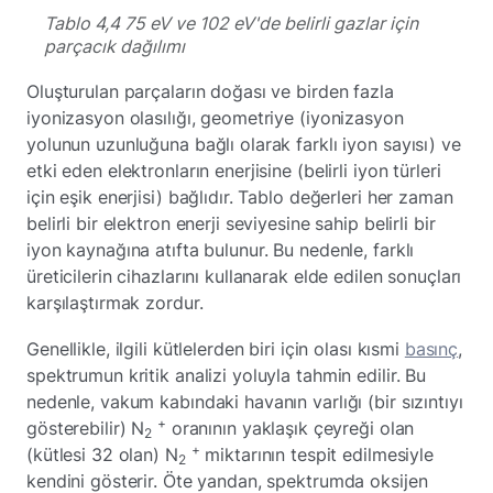
Tablo 4,4 75 eV ve 102 eV'de belirli gazlar için
parçacık dağılımı
Oluşturulan parçaların doğası ve birden fazla
iyonizasyon olasılığı, geometriye (iyonizasyon
yolunun uzunluğuna bağlı olarak farklı iyon sayısı) ve
etki eden elektronların enerjisine (belirli iyon türleri
için eşik enerjisi) bağlıdır. Tablo değerleri her zaman
belirli bir elektron enerji seviyesine sahip belirli bir
iyon kaynağına atıfta bulunur. Bu nedenle, farklı
üreticilerin cihazlarını kullanarak elde edilen sonuçları
karşılaştırmak zordur.
Genellikle, ilgili kütlelerden biri için olası kısmi
basınç
,
spektrumun kritik analizi yoluyla tahmin edilir. Bu
nedenle, vakum kabındaki havanın varlığı (bir sızıntıyı
+
gösterebilir) N
oranının yaklaşık çeyreği olan
2
+
(kütlesi 32 olan) N
miktarının tespit edilmesiyle
2
kendini gösterir. Öte yandan, spektrumda oksijen