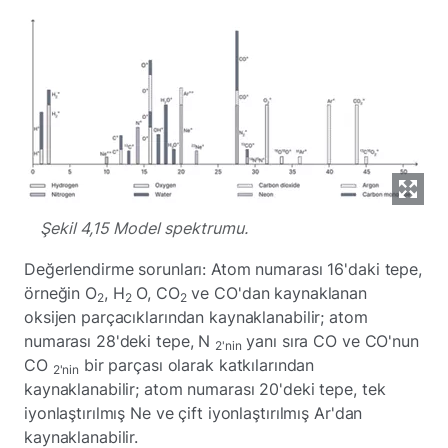
Şekil 4,15 Model spektrumu.
Değerlendirme sorunları: Atom numarası 16'daki tepe,
örneğin O
, H
O, CO
ve CO'dan kaynaklanan
2
2
2
oksijen parçacıklarından kaynaklanabilir; atom
numarası 28'deki tepe, N
yanı sıra CO ve CO'nun
2'nin
CO
bir parçası olarak katkılarından
2'nin
kaynaklanabilir; atom numarası 20'deki tepe, tek
iyonlaştırılmış Ne ve çift iyonlaştırılmış Ar'dan
kaynaklanabilir.