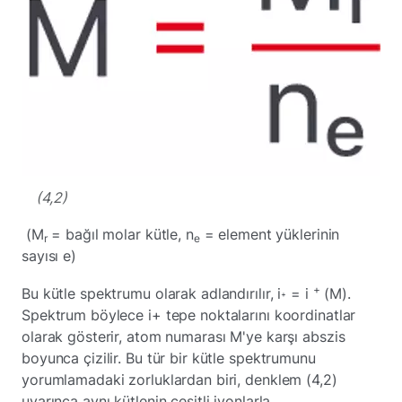
(4,2)
(M
= bağıl molar kütle, n
= element yüklerinin
r
e
sayısı e)
+
Bu kütle spektrumu olarak adlandırılır, i
= i
(M).
+
Spektrum böylece i+ tepe noktalarını koordinatlar
olarak gösterir, atom numarası M'ye karşı abszis
boyunca çizilir. Bu tür bir kütle spektrumunu
yorumlamadaki zorluklardan biri, denklem (4,2)
uyarınca aynı kütlenin çeşitli iyonlarla