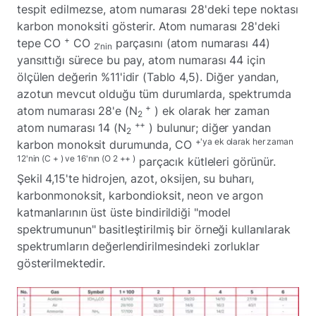
tespit edilmezse, atom numarası 28'deki tepe noktası
karbon monoksiti gösterir. Atom numarası 28'deki
+
tepe CO
CO
parçasını (atom numarası 44)
2'nin
yansıttığı sürece bu pay, atom numarası 44 için
ölçülen değerin %11'idir (Tablo 4,5). Diğer yandan,
azotun mevcut olduğu tüm durumlarda, spektrumda
+
atom numarası 28'e (N
) ek olarak her zaman
2
++
atom numarası 14 (N
) bulunur; diğer yandan
2
+'ya ek olarak her zaman
karbon monoksit durumunda, CO
12'nin (C + ) ve 16'nın (O 2 ++ )
parçacık kütleleri görünür.
Şekil 4,15'te hidrojen, azot, oksijen, su buharı,
karbonmonoksit, karbondioksit, neon ve argon
katmanlarının üst üste bindirildiği "model
spektrumunun" basitleştirilmiş bir örneği kullanılarak
spektrumların değerlendirilmesindeki zorluklar
gösterilmektedir.