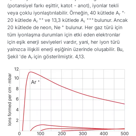
(potansiyel farkı eşittir, katot - anot), iyonlar tekli
+,
veya çoklu iyonlaştırılabilir. Örneğin, 40 kütlede A
r
++
+++
20 kütlede A
ve 13,3 kütlede A
bulunur. Ancak
r
r
+
20 kütlede de neon, Ne
bulunur. Her gaz türü için
tüm iyonlaşma durumları için etki eden elektronlar
için eşik enerji seviyeleri vardır, yani, her iyon türü
yalnızca ilişkili enerji eşiğinin üzerinde oluşabilir. Bu,
Şekil 'de A
için gösterilmiştir. 4,13.
r