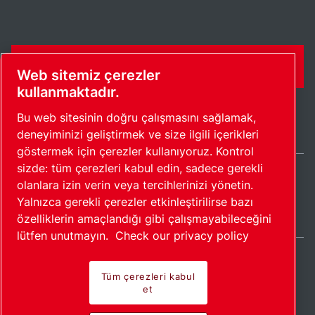
İLETIŞIM FORMU
Web sitemiz çerezler
kullanmaktadır.
Bu web sitesinin doğru çalışmasını sağlamak,
deneyiminizi geliştirmek ve size ilgili içerikleri
göstermek için çerezler kullanıyoruz. Kontrol
sizde: tüm çerezleri kabul edin, sadece gerekli
olanlara izin verin veya tercihlerinizi yönetin.
Turkey / TR
Yalnızca gerekli çerezler etkinleştirilirse bazı
Site haritası
Çerezleri yönet
© 2026 Telif Hakkı.
özelliklerin amaçlandığı gibi çalışmayabileceğini
lütfen unutmayın.
Check our privacy policy
Tüm çerezleri kabul
et