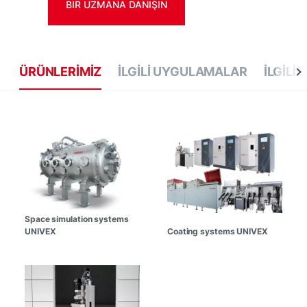
BIR UZMANA DANIŞIN
ÜRÜNLERIMIZ
İLGILI UYGULAMALAR
İLGILI
Space simulation systems
UNIVEX
Coating systems UNIVEX