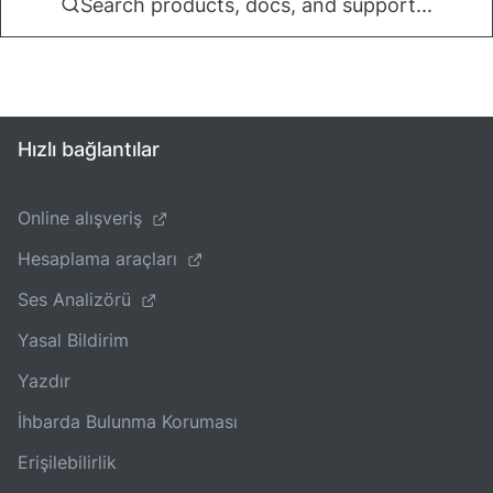
Search products, docs, and support...
Hızlı bağlantılar
Online alışveriş
Hesaplama araçları
Ses Analizörü
Yasal Bildirim
Yazdır
İhbarda Bulunma Koruması
Erişilebilirlik