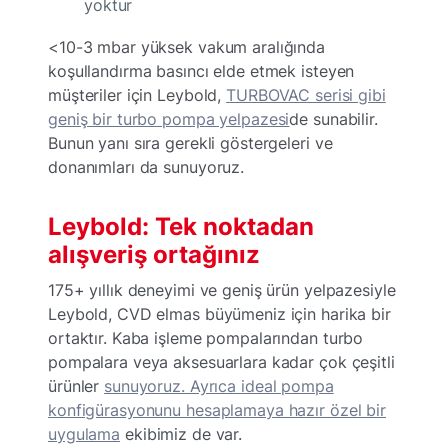
yoktur
<10-3 mbar yüksek vakum aralığında
koşullandırma basıncı elde etmek isteyen
müşteriler için Leybold,
TURBOVAC serisi gibi
geniş bir turbo pompa yelpazesi
de sunabilir.
Bunun yanı sıra gerekli göstergeleri ve
donanımları da sunuyoruz.
Leybold: Tek noktadan
alışveriş ortağınız
175+ yıllık deneyimi ve geniş ürün yelpazesiyle
Leybold, CVD elmas büyümeniz için harika bir
ortaktır. Kaba işleme pompalarından turbo
pompalara veya aksesuarlara kadar çok çeşitli
ürünler
sunuyoruz. Ayrıca ideal pompa
konfigürasyonunu hesaplamaya hazır özel bir
uygulama
ekibimiz de var.