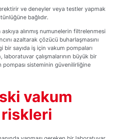
erektirir ve deneyler veya testler yapmak
ütünlüğüne bağlıdır.
 askıya alınmış numunelerin filtrelenmesi
cını azaltarak çözücü buharlaşmasını
i bir sayıda iş için vakum pompaları
n, laboratuvar çalışmalarının büyük bir
 pompası sisteminin güvenilirliğine
eski vakum
riskleri
amanında yapması gereken bir laboratuvar