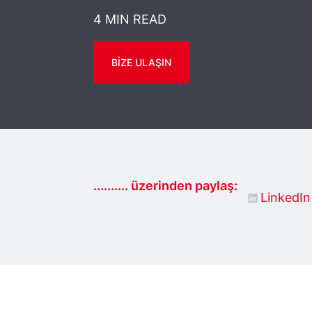
4 MIN READ
BIZE ULAŞIN
.......... üzerinden paylaş:
LinkedIn