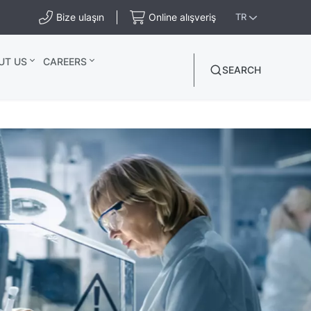
Bize ulaşın
Online alışveriş
TR
UT US
CAREERS
SEARCH