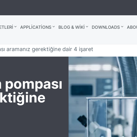
TLERI
APPLICATIONS
BLOG & WIKI
DOWNLOADS
ABO
ı aramanız gerektiğine dair 4 işaret
m pompası
ktiğine