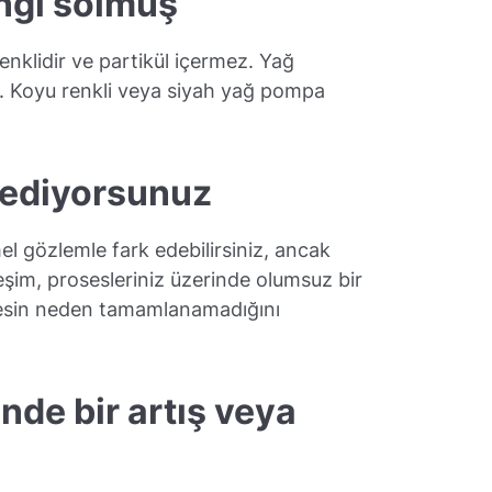
ngi solmuş
 renklidir ve partikül içermez. Yağ
in. Koyu renkli veya siyah yağ pompa
k ediyorsunuz
el gözlemle fark edebilirsiniz, ancak
treşim, prosesleriniz üzerinde olumsuz bir
osesin neden tamamlanamadığını
inde bir artış veya