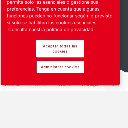
permita solo las esenciales o gestione sus
preferencias. Tenga en cuenta que algunas
funciones pueden no funcionar según lo previsto
si solo se habilitan las cookies esenciales.
Consulta nuestra política de privacidad
Aceptar todas las
cookies
Conozca más en
Administrar cookies
Domicilio
Productos
Servicios
Descargar
Más
Compartir con
LinkedIn
Facebook
X
Mail