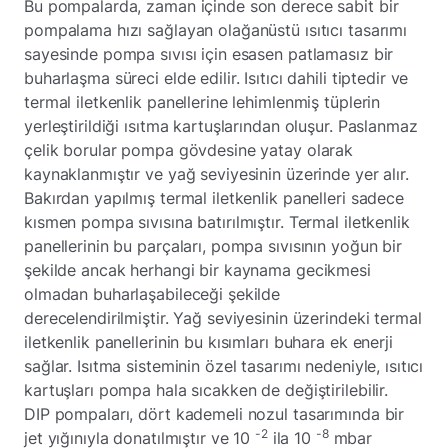
Bu pompalarda, zaman içinde son derece sabit bir
pompalama hızı sağlayan olağanüstü ısıtıcı tasarımı
sayesinde pompa sıvısı için esasen patlamasız bir
buharlaşma süreci elde edilir. Isıtıcı dahili tiptedir ve
termal iletkenlik panellerine lehimlenmiş tüplerin
yerleştirildiği ısıtma kartuşlarından oluşur. Paslanmaz
çelik borular pompa gövdesine yatay olarak
kaynaklanmıştır ve yağ seviyesinin üzerinde yer alır.
Bakırdan yapılmış termal iletkenlik panelleri sadece
kısmen pompa sıvısına batırılmıştır. Termal iletkenlik
panellerinin bu parçaları, pompa sıvısının yoğun bir
şekilde ancak herhangi bir kaynama gecikmesi
olmadan buharlaşabileceği şekilde
derecelendirilmiştir. Yağ seviyesinin üzerindeki termal
iletkenlik panellerinin bu kısımları buhara ek enerji
sağlar. Isıtma sisteminin özel tasarımı nedeniyle, ısıtıcı
kartuşları pompa hala sıcakken de değiştirilebilir.
DIP pompaları, dört kademeli nozul tasarımında bir
-2
-8
jet yığınıyla donatılmıştır ve 10
ila 10
mbar