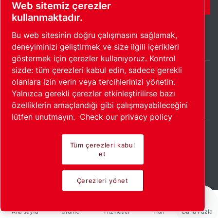
Web sitemiz çerezler
kullanmaktadır.
Bu web sitesinin doğru çalışmasını sağlamak,
deneyiminizi geliştirmek ve size ilgili içerikleri
göstermek için çerezler kullanıyoruz. Kontrol
sizde: tüm çerezleri kabul edin, sadece gerekli
olanlara izin verin veya tercihlerinizi yönetin.
Turkey / TR
Yalnızca gerekli çerezler etkinleştirilirse bazı
Site haritası
Çerezleri yönet
© 2026 Telif Hakkı.
özelliklerin amaçlandığı gibi çalışmayabileceğini
lütfen unutmayın.
Check our privacy policy
Tüm çerezleri kabul
et
Öncü ürünler. Tutkuyla
Çerezleri yönet
uygulanır.
Ana sayfa
Ürünler
Hizmetler
İndir
Daha Fazla