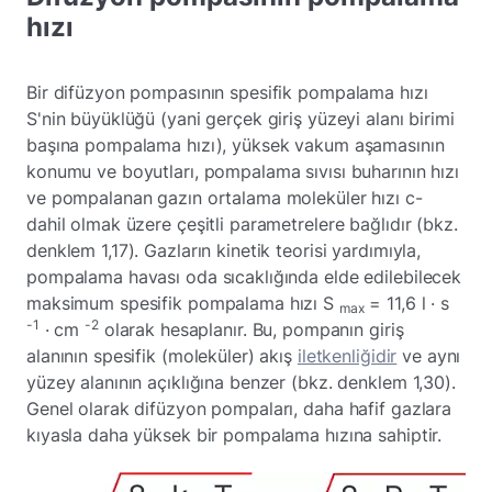
hızı
Bir difüzyon pompasının spesifik pompalama hızı
S'nin büyüklüğü (yani gerçek giriş yüzeyi alanı birimi
başına pompalama hızı), yüksek vakum aşamasının
konumu ve boyutları, pompalama sıvısı buharının hızı
ve pompalanan gazın ortalama moleküler hızı c-
dahil olmak üzere çeşitli parametrelere bağlıdır (bkz.
denklem 1,17). Gazların kinetik teorisi yardımıyla,
pompalama havası oda sıcaklığında elde edilebilecek
maksimum spesifik pompalama hızı S
= 11,6 l · s
max
-1
-2
· cm
olarak hesaplanır. Bu, pompanın giriş
alanının spesifik (moleküler) akış
iletkenliğidir
ve aynı
yüzey alanının açıklığına benzer (bkz. denklem 1,30).
Genel olarak difüzyon pompaları, daha hafif gazlara
kıyasla daha yüksek bir pompalama hızına sahiptir.