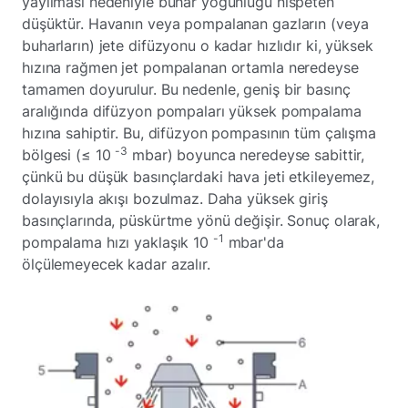
yayılması nedeniyle buhar yoğunluğu nispeten
düşüktür. Havanın veya pompalanan gazların (veya
buharların) jete difüzyonu o kadar hızlıdır ki, yüksek
hızına rağmen jet pompalanan ortamla neredeyse
tamamen doyurulur. Bu nedenle, geniş bir basınç
aralığında difüzyon pompaları yüksek pompalama
hızına sahiptir. Bu, difüzyon pompasının tüm çalışma
-3
bölgesi (≤ 10
mbar) boyunca neredeyse sabittir,
çünkü bu düşük basınçlardaki hava jeti etkileyemez,
dolayısıyla akışı bozulmaz. Daha yüksek giriş
basınçlarında, püskürtme yönü değişir. Sonuç olarak,
-1
pompalama hızı yaklaşık 10
mbar'da
ölçülemeyecek kadar azalır.