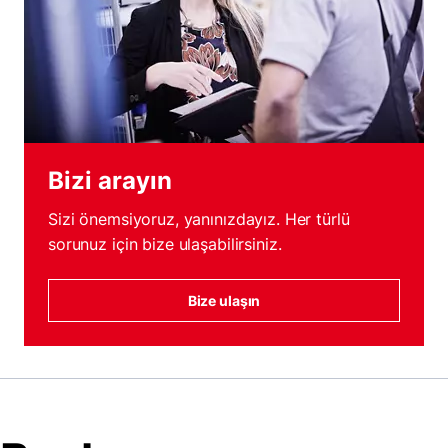
Bizi arayın
Sizi önemsiyoruz, yanınızdayız. Her türlü
sorunuz için bize ulaşabilirsiniz.
Bize ulaşın