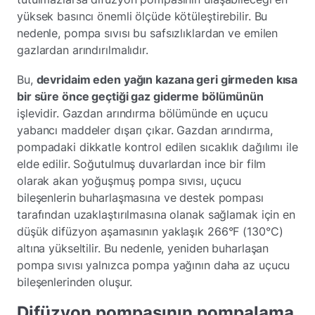
yüksek basıncı önemli ölçüde kötüleştirebilir. Bu
nedenle, pompa sıvısı bu safsızlıklardan ve emilen
gazlardan arındırılmalıdır.
Bu,
devridaim eden yağın kazana geri girmeden kısa
bir süre önce geçtiği gaz giderme bölümünün
işlevidir. Gazdan arındırma bölümünde en uçucu
yabancı maddeler dışarı çıkar. Gazdan arındırma,
pompadaki dikkatle kontrol edilen sıcaklık dağılımı ile
elde edilir. Soğutulmuş duvarlardan ince bir film
olarak akan yoğuşmuş pompa sıvısı, uçucu
bileşenlerin buharlaşmasına ve destek pompası
tarafından uzaklaştırılmasına olanak sağlamak için en
düşük difüzyon aşamasının yaklaşık 266°F (130°C)
altına yükseltilir. Bu nedenle, yeniden buharlaşan
pompa sıvısı yalnızca pompa yağının daha az uçucu
bileşenlerinden oluşur.
Difüzyon pompasının pompalama