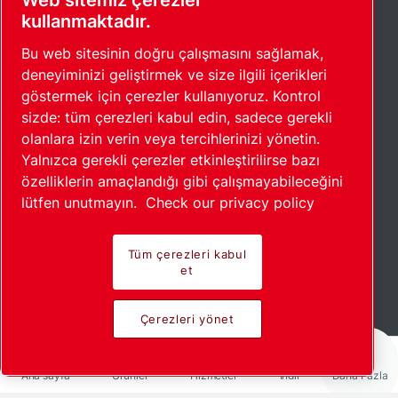
Web sitemiz çerezler
kullanmaktadır.
Bu web sitesinin doğru çalışmasını sağlamak,
deneyiminizi geliştirmek ve size ilgili içerikleri
göstermek için çerezler kullanıyoruz. Kontrol
sizde: tüm çerezleri kabul edin, sadece gerekli
olanlara izin verin veya tercihlerinizi yönetin.
Yalnızca gerekli çerezler etkinleştirilirse bazı
özelliklerin amaçlandığı gibi çalışmayabileceğini
lütfen unutmayın.
Check our privacy policy
Tüm çerezleri kabul
et
Devamını okuyun
Çerezleri yönet
Ana sayfa
Ürünler
Hizmetler
İndir
Daha Fazla