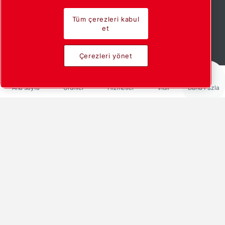
Tüm çerezleri kabul
et
Devamını okuyun
Çerezleri yönet
Ana sayfa
Ürünler
Hizmetler
İndir
Daha Fazla
.......... üzerinden paylaş:
LinkedIn
Facebook
X
Messenger
Pinterest
Mail