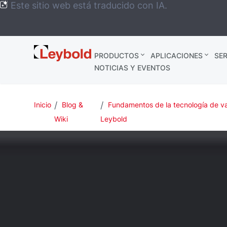
Este sitio web está traducido con IA.
Leybold
PRODUCTOS
APLICACIONES
SER
México
NOTICIAS Y EVENTOS
Inicio
Blog &
Fundamentos de la tecnología de v
Wiki
Leybold