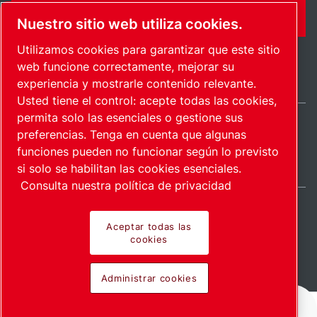
CONTÁCTENME
Nuestro sitio web utiliza cookies.
Utilizamos cookies para garantizar que este sitio
web funcione correctamente, mejorar su
experiencia y mostrarle contenido relevante.
Usted tiene el control: acepte todas las cookies,
permita solo las esenciales o gestione sus
preferencias. Tenga en cuenta que algunas
Mexico / ES
funciones pueden no funcionar según lo previsto
Mapa del sitio
Administrar cookies
© 2026 Derecho de autor.
si solo se habilitan las cookies esenciales.
Consulta nuestra política de privacidad
Aceptar todas las
cookies
Productos pioneros.
Administrar cookies
Aplicado con pasión.