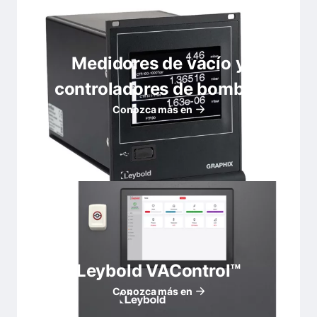
Medidores de vacío y
controladores de bombas
Conozca más en
Leybold VAControl™
Conozca más en