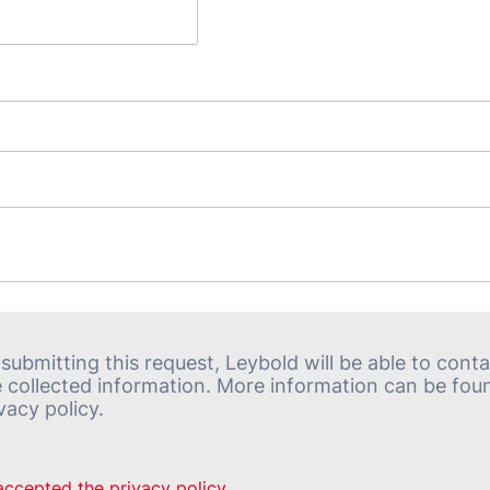
submitting this request, Leybold will be able to cont
e collected information. More information can be foun
vacy policy.
accepted the privacy policy