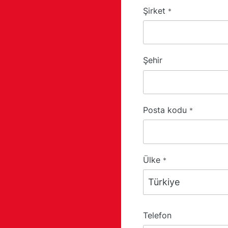
Şirket
*
Şehir
Posta kodu
*
Ülke
*
Telefon