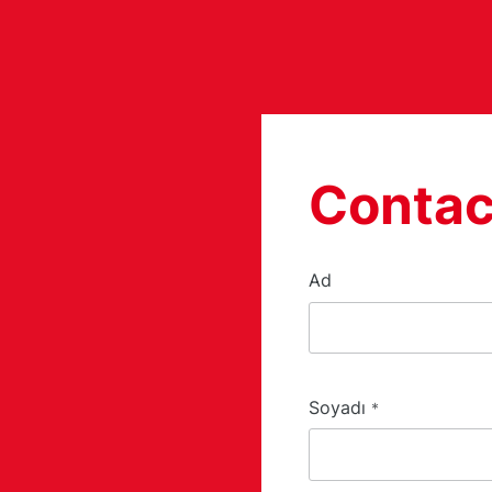
Contac
Ad
Soyadı
*