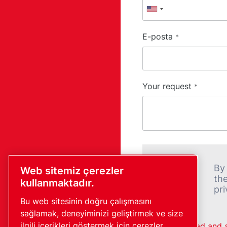
E-posta
*
Your request
*
By 
Web sitemiz çerezler
th
kullanmaktadır.
pri
Bu web sitesinin doğru çalışmasını
sağlamak, deneyiminizi geliştirmek ve size
ilgili içerikleri göstermek için çerezler
I have read and 