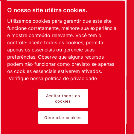
O nosso site utiliza cookies.
Ao enviar esta solicitação, a Leybold poderá entrar
em contato com você por meio das informações
Utilizamos cookies para garantir que este site
coletadas. Mais informações podem ser
funcione corretamente, melhore sua experiência
encontradas em nossa política de privacidade.
e mostre conteúdo relevante. Você tem o
controle: aceite todos os cookies, permita
Li e aceito a política de privacidade
apenas os essenciais ou gerencie suas
Concordo em receber comunicações da Leybold
preferências. Observe que alguns recursos
podem não funcionar como previsto se apenas
os cookies essenciais estiverem ativados.
Verifique nossa política de privacidade
Aceitar todos os
cookies
Verificação Anti-Robô
Clique para iniciar verificação
Friendly
Captcha ⇗
Gerenciar cookies