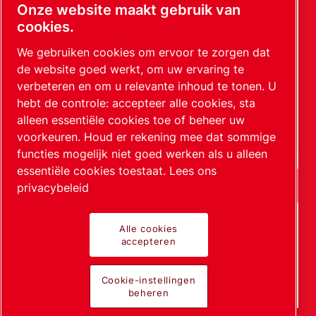
Onze website maakt gebruik van
cookies.
Door dit verzoek in te dienen, kan Leybold contact
met u opnemen via de verzamelde informatie. Meer
We gebruiken cookies om ervoor te zorgen dat
informatie vindt u in ons privacybeleid.
de website goed werkt, om uw ervaring te
verbeteren en om u relevante inhoud te tonen. U
Ik heb het privacybeleid gelezen en geaccepteerd
hebt de controle: accepteer alle cookies, sta
Ik ga ermee akkoord om communicatie van Leybold te
alleen essentiële cookies toe of beheer uw
ontvangen
voorkeuren. Houd er rekening mee dat sommige
functies mogelijk niet goed werken als u alleen
essentiële cookies toestaat.
Lees ons
privacybeleid
Alle cookies
Anti-robotverificatie
accepteren
Klik om te starten
Friendly
Captcha ⇗
Cookie-instellingen
beheren