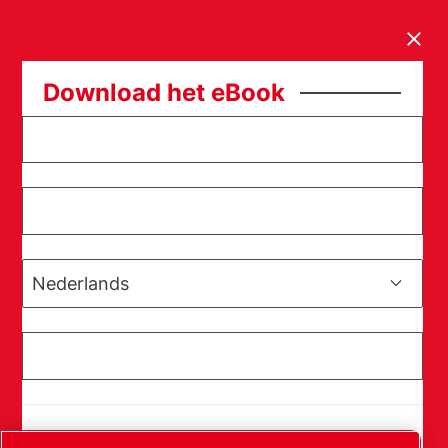
Clos
Download
het
eBook