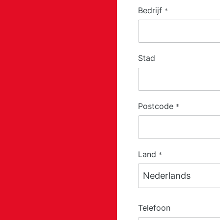
Bedrijf
*
Stad
Postcode
*
Land
*
Telefoon