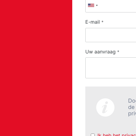
E-mail
*
Uw aanvraag
*
Do
de
pri
Ik heb het priva