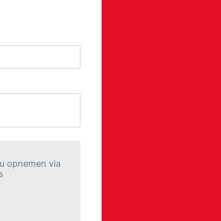
t u opnemen via
s