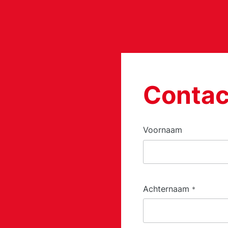
Contac
Voornaam
Achternaam
*