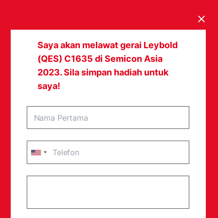
Clos
Saya akan melawat gerai Leybold
(QES) C1635 di Semicon Asia
2023. Sila simpan hadiah untuk
saya!